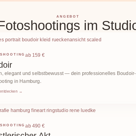
ANGEBOT
Fotoshootings im Studi
SHOOTING
ab 159 €
doir
h, elegant und selbstbewusst — dein professionelles Boudoir-
ooting in Hamburg.
 entdecken →
SHOOTING
ab 490 €
tlerischer Akt