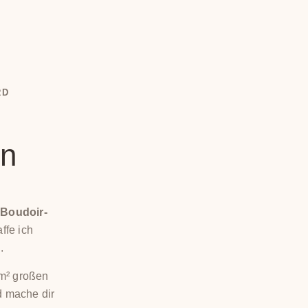
RD
in
r
Boudoir-
ffe ich
.
 m² großen
d mache dir