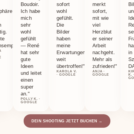
Boudoir.
sofort
merkt
Bi
phäre
Ich habe
wohl
sofort,
un
mich
gefühlt.
mit wie
Id
h
sehr
Die
viel
R
tig.
wohl
Bilder
Herzblut
se
te
gefühlt
haben
er seiner
Fr
nsempfehlung!"
— René
meine
Arbeit
h
A
hat sehr
Erwartungen
nachgeht.
in
E
gute
weit
Mehr als
Sz
Ideen
übertroffen!"
zufrieden!"
D
KAROLA V.
ANJA ·
KI
und leitet
· GOOGLE
GOOGLE
K. 
GO
einen
super
an."
POLLY K. ·
GOOGLE
DEIN SHOOTING JETZT BUCHEN →