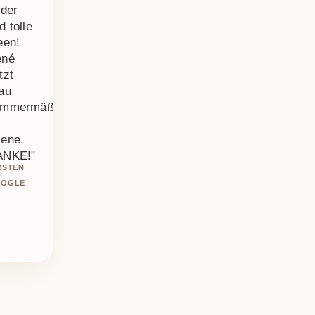
lder
d tolle
een!
ené
tzt
au
ammermäßig
ene.
ANKE!"
RSTEN
·
OGLE