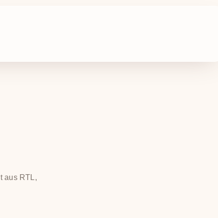
-
t aus RTL,