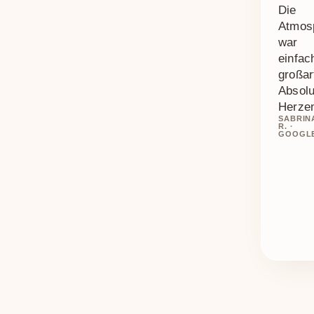
Die
Atmos
war
einfac
großar
Absolu
Herze
SABRIN
R. ·
GOOGL