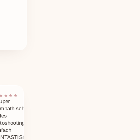
★★★★
uper
mpathisch,
lles
toshooting,
nfach
ANTASTISCHE