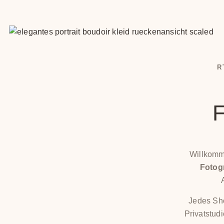
R
F
Willkomm
Fotogr
Jedes Sho
Privatstud