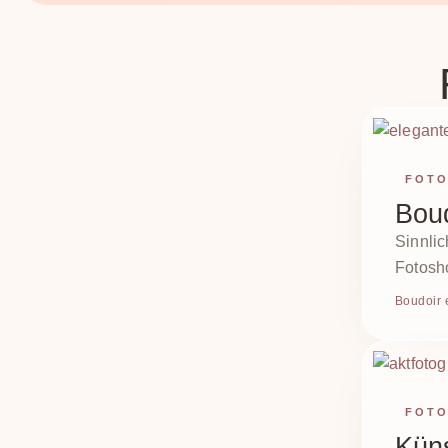
FOTO
Bou
Sinnlic
Fotosh
Boudoir
FOTO
Küns