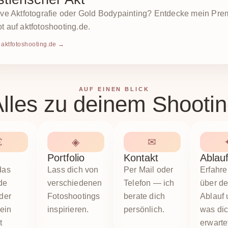
ive Aktfotografie oder Gold Bodypainting? Entdecke mein Pre
 auf aktfotoshooting.de.
 aktfotoshooting.de →
AUF EINEN BLICK
lles zu deinem Shooti
€
◈
✉
Portfolio
Kontakt
Ablau
das
Lass dich von
Per Mail oder
Erfahr
de
verschiedenen
Telefon — ich
über d
der
Fotoshootings
berate dich
Ablauf
 ein
inspirieren.
persönlich.
was di
t
erwarte