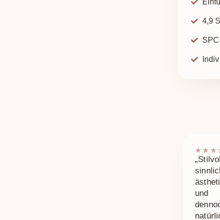
Einf
4,9 
SPC 
Indi
★★★
„Stilvol
sinnlic
ästhet
und
denno
natürli