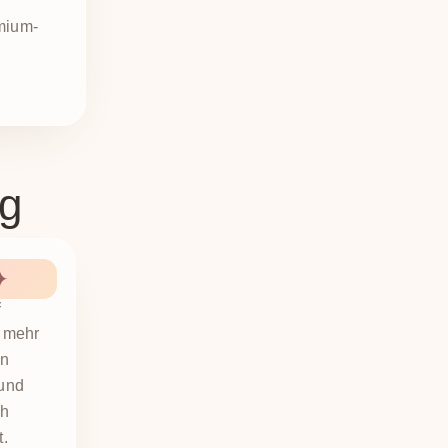
mium-
ng
✦
f
e mehr
en
 und
ch
t.