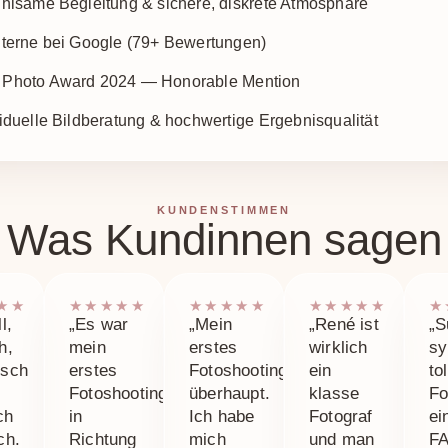
ühlsame Begleitung & sichere, diskrete Atmosphäre
Sterne bei Google (79+ Bewertungen)
Photo Award 2024 — Honorable Mention
viduelle Bildberatung & hochwertige Ergebnisqualität
KUNDENSTIMMEN
Was Kundinnen sagen
★★
★★★★★
★★★★★
★★★★★
★
l,
„Es war
„Mein
„René ist
„S
h,
mein
erstes
wirklich
sy
isch
erstes
Fotoshooting
ein
to
Fotoshooting
überhaupt.
klasse
Fo
ch
in
Ich habe
Fotograf
ei
ch.
Richtung
mich
und man
F